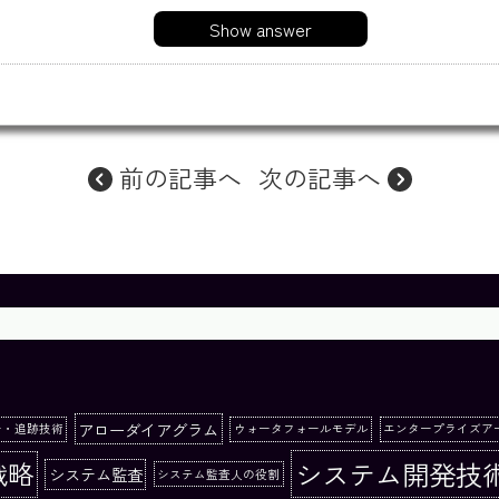
Show answer
前の記事へ
次の記事へ
アローダイアグラム
ー・追跡技術
ウォータフォールモデル
エンタープライズア
システム開発技
戦略
システム監査
システム監査人の役割